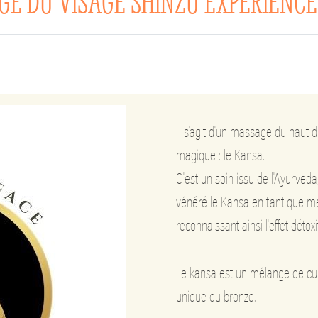
E DU VISAGE SHINZU EXPÉRIENC
Il s'agit d'un massage du haut d
magique : le Kansa.
C'est un soin issu de l'Ayurveda
vénéré le Kansa en tant que méta
reconnaissant ainsi l'effet détox
Le kansa est un mélange de cuiv
unique du bronze.