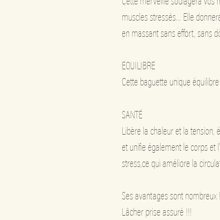
Cette merveille soulagera vos m
muscles stressés… Elle donnera
en massant sans effort, sans do
EQUILIBRE
Cette baguette unique équilibre l
SANTÉ
Libère la chaleur et la tension, é
et unifie également le corps et l
stress,ce qui améliore la circula
Ses avantages sont nombreux !
Lâcher prise assuré !!!