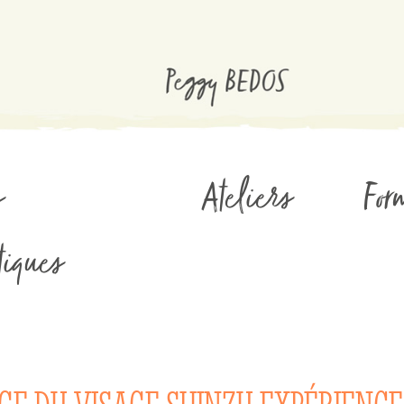
s
Ateliers
For
iques