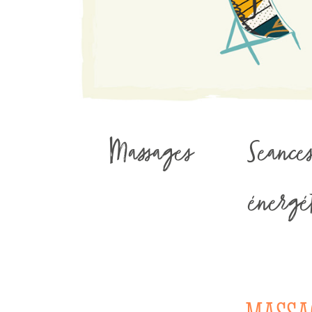
Massages
Seance
énergét