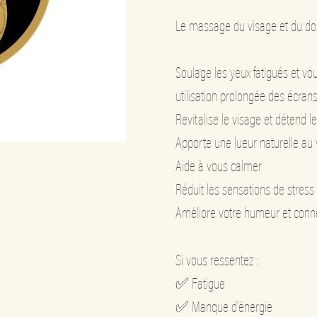
Le massage du visage et du dos
Soulage les yeux fatigués et vou
utilisation prolongée des écran
Revitalise le visage et détend 
Apporte une lueur naturelle au
Aide à vous calmer
Réduit les sensations de stress
Améliore votre humeur et connec
Si vous ressentez :
✅ Fatigue
✅ Manque d'énergie