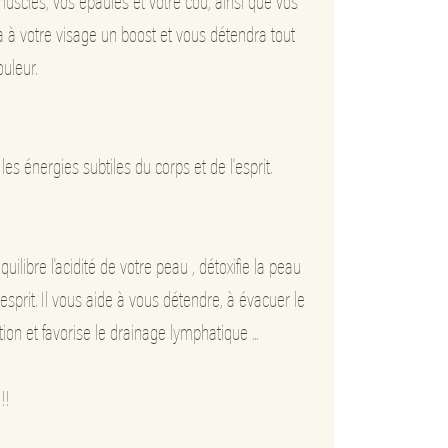
uscles, vos épaules et votre cou, ainsi que vos
 à votre visage un boost et vous détendra tout
uleur.
es énergies subtiles du corps et de l'esprit.
quilibre l'acidité de votre peau , détoxifie la peau
'esprit. Il vous aide à vous détendre, à évacuer le
tion et favorise le drainage lymphatique ...
!!