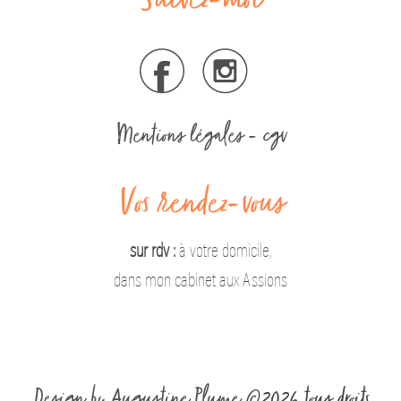
Suivez-moi
Mentions légales
-
cgv
Vos rendez-vous
sur rdv :
à votre domicile,
dans mon cabinet aux Assions
Design by Augustine Plume
©2026 tous droits