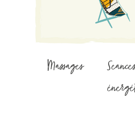
Massages
Seance
énergét