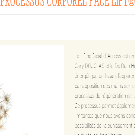
PROCESSUS CORPOREL FACE LIFT®️
Le Lifting facial d' Access est
Gary DOUGLAS et le Dc Dain Heer
énergétique en lissant l'appare
par apposition des mains sur le 
processus de régénération cellu
Ce processus permet également 
limitantes que nous avons concer
possibilités de rajeunissement 