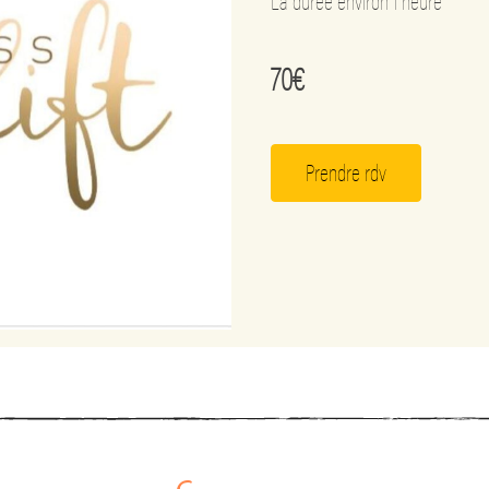
La durée environ 1 heure
70€
Prendre rdv