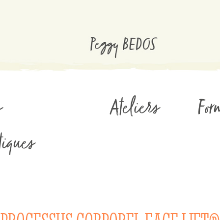
s
Ateliers
For
iques